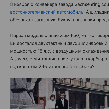
8 ноября с конвейера завода Sachsenring с
восточногерманский автомобиль
. А шильди
обозначал заглавную букву в названии предп
Первая модель с индексом Р50, мягко говор
Ей достался двухтактный двухцилиндровый 
мощностью 18 л.с. с воздушным охлаждение
А зачем, если топливо поступало в карбюра
под капотом 26-литрового бензобака?