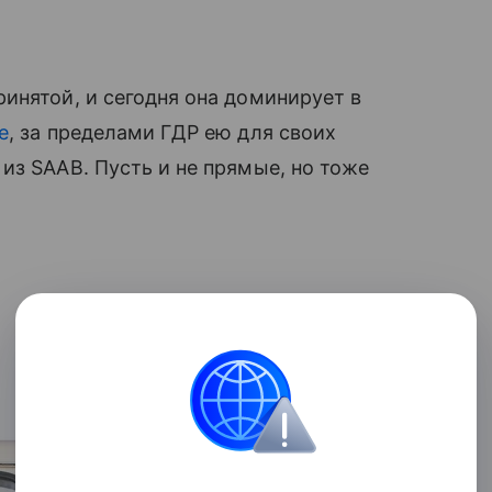
инятой, и сегодня она доминирует в
е
, за пределами ГДР ею для своих
из SAAB. Пусть и не прямые, но тоже