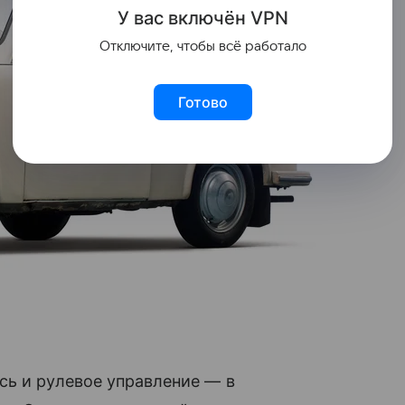
У вас включ
ён
V
P
N
Отключите, чтобы всё работало
Готово
сь и рулевое управление — в