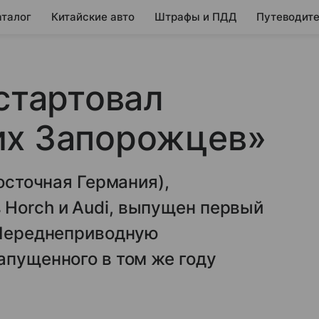
аталог
Китайские авто
Штрафы и ПДД
Путеводите
 стартовал
их Запорожцев»
Восточная Германия),
Horch и Audi, выпущен первый
. Переднеприводную
апущенного в том же году