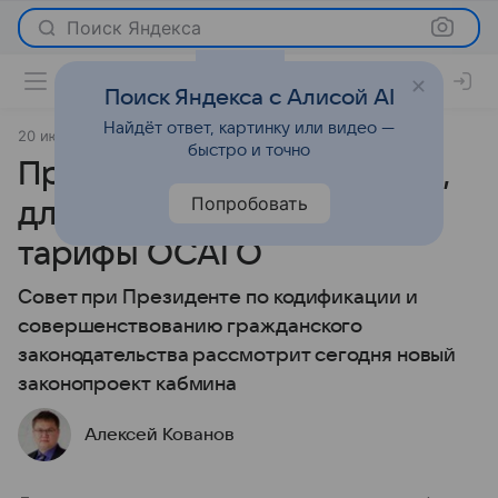
Поиск Яндекса
Поиск Яндекса с Алисой AI
Найдёт ответ, картинку или видео —
20 июня 2019
Новости
быстро и точно
Правительство придумало,
Попробовать
для кого можно повысить
тарифы ОСАГО
Совет при Президенте по кодификации и
совершенствованию гражданского
законодательства рассмотрит сегодня новый
законопроект кабмина
Алексей Кованов