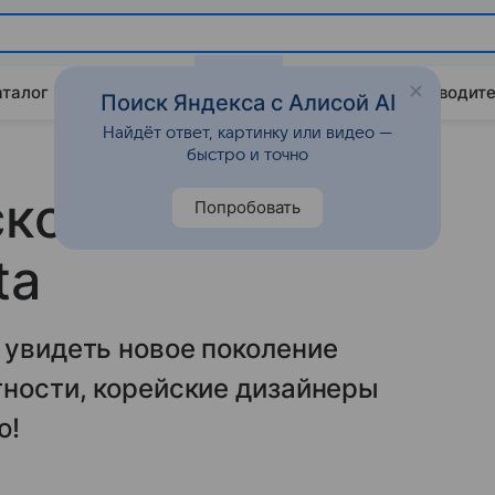
аталог
Китайские авто
Штрафы и ПДД
Путеводите
Поиск Яндекса с Алисой AI
Найдёт ответ, картинку или видео —
быстро и точно
корее всего,
Попробовать
ta
 увидеть новое поколение
тности, корейские дизайнеры
ю!