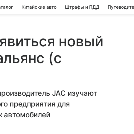
аталог
Китайские авто
Штрафы и ПДД
Путеводите
явиться новый
льянс (с
производитель JAC изучают
го предприятия для
х автомобилей