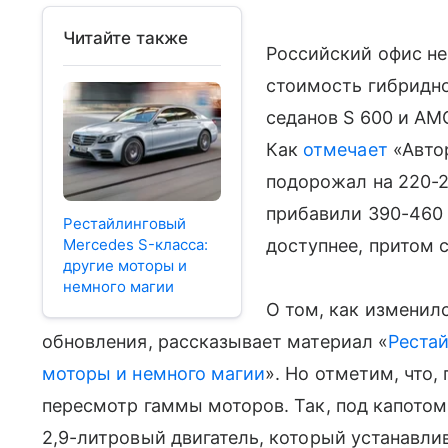
Читайте также
Российский офис не
стоимость гибридно
седанов S 600 и AM
Как
отмечает
«Автор
подорожал на 220-2
прибавили 390-460 
Рестайлинговый
Mercedes S-класса:
доступнее, притом с
другие моторы и
немного магии
О том, как изменил
обновления, рассказывает материал «
Рестай
моторы и немного магии
». Но отметим, что,
пересмотр гаммы моторов. Так, под капото
2,9-литровый двигатель, который устанавлива