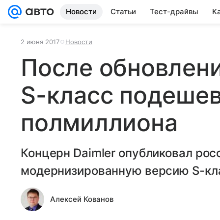
Новости
Статьи
Тест-драйвы
К
2 июня 2017
Новости
После обновлен
S-класс подешев
полмиллиона
Концерн Daimler опубликовал рос
модернизированную версию S-кл
Алексей Кованов