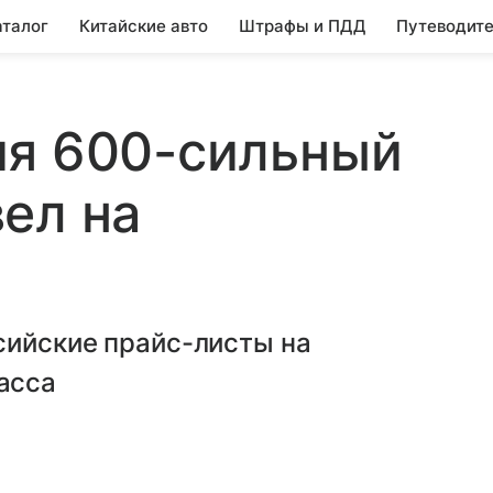
аталог
Китайские авто
Штрафы и ПДД
Путеводите
ия 600-сильный
ел на
сийские прайс-листы на
асса