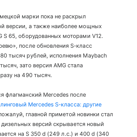
мецкой марки пока не раскрыл
й версии, а также наиболее мощных
G S 65, оборудованных моторами V12.
евю», после обновления S-класс
80 тысяч рублей, исполнения Maybach
тысяч, зато версия AMG стала
разу на 490 тысяч.
ся флагманский Mercedes после
линговый Mercedes S-класса: другие
 пожалуй, главной приметой новинки стал
м дизельных версий скрывается новый
ется на S 350 d (249 л.с.) и 400 d (340