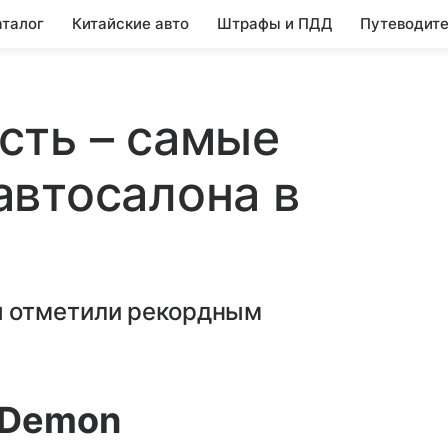
аталог
Китайские авто
Штрафы и ПДД
Путеводите
сть – самые
автосалона в
 отметили рекордным
 Demon