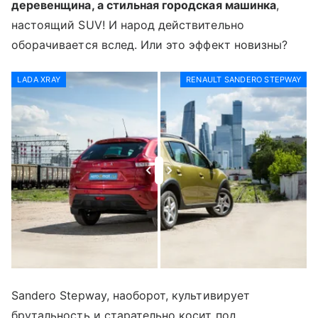
деревенщина, а стильная городская машинка
,
настоящий SUV! И народ действительно
оборачивается вслед. Или это эффект новизны?
LADA XRAY
RENAULT SANDERO STEPWAY
Sandero Stepway, наоборот, культивирует
брутальность и старательно косит под