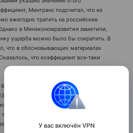
вании указано значение этого
оэффициент, Минтранс подсчитал, что из
имо ежегодно тратить на российские
Однако в Минэкономразвития заметили,
енку ущерба можно было бы сократить. В
ил, что в обосновывающих материалах
Оказалось, что коэффициент все-таки
 был учтен при утверждении
 года. Это привело к тому, что
емого легковыми автомобилями,
а тарифы на проезд большегрузов по
планировалось изначально.
У вас включ
ён
V
P
N