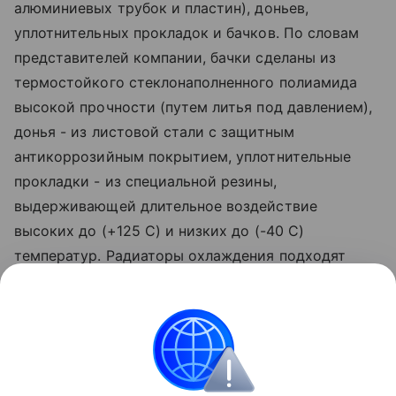
алюминиевых трубок и пластин), доньев,
уплотнительных прокладок и бачков. По словам
представителей компании, бачки сделаны из
термостойкого стеклонаполненного полиамида
высокой прочности (путем литья под давлением),
донья - из листовой стали с защитным
антикоррозийным покрытием, уплотнительные
прокладки - из специальной резины,
выдерживающей длительное воздействие
высоких до (+125 С) и низких до (-40 С)
температур. Радиаторы охлаждения подходят
всем ВАЗам с бензиновыми движками - от
"шестерки" до всех моделей "Самар" и "десяток", а
также для ИЖ- 2126 и 2117, "Таврий" ЗАЗ-1102, 1103
и 1105. Радиаторы отопления рассчитаны на все
эти же модели, за исключением вазовской