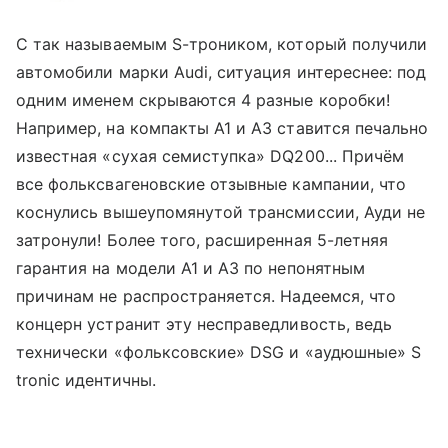
C так называемым S-троником, который получили
автомобили марки Audi, ситуация интереснее: под
одним именем скрываются 4 разные коробки!
Например, на компакты A1 и A3 ставится печально
известная «сухая семиступка» DQ200... Причём
все фольксвагеновские отзывные кампании, что
коснулись вышеупомянутой трансмиссии, Ауди не
затронули! Более того, расширенная 5-летняя
гарантия на модели A1 и A3 по непонятным
причинам не распространяется. Надеемся, что
концерн устранит эту несправедливость, ведь
технически «фольксовские» DSG и «аудюшные» S
tronic идентичны.