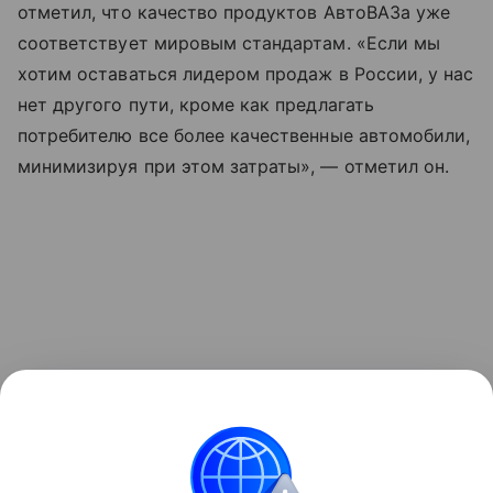
отметил, что качество продуктов АвтоВАЗа уже
соответствует мировым стандартам. «Если мы
хотим оставаться лидером продаж в России, у нас
нет другого пути, кроме как предлагать
потребителю все более качественные автомобили,
минимизируя при этом затраты», — отметил он.