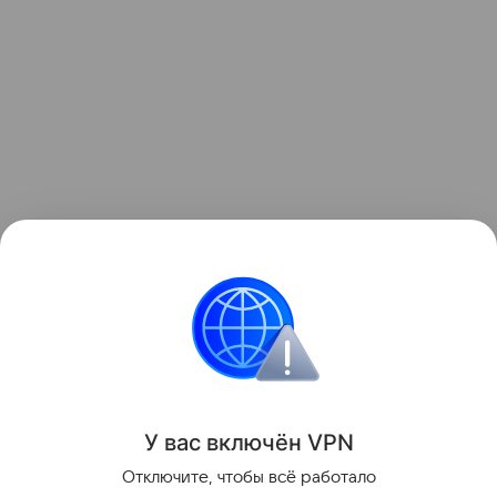
Автопром России
У вас включ
ён
V
P
N
Отключите, чтобы всё работало
Поделиться