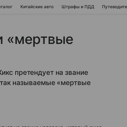
аталог
Китайские авто
Штрафы и ПДД
Путеводите
и «мертвые
икс претендует на звание
ь так называемые «мертвые