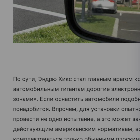
По сути, Эндрю Хикс стал главным врагом к
автомобильным гигантам дорогие электрон
зонами». Если оснастить автомобили подоб
понадобится. Впрочем, для установки опытн
провести не одно испытание, а это может за
действующим американским нормативам, в
комплектоваться только обычными плоскими