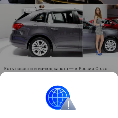
Есть новости и из-под капота — в России Cruze
получит новый 1,4-литровый турбированный
мотор, который нам хорошо известен по Opel
Astra. Он выдает 140 л.с., и данный мотор составит
компанию старым агрегатам объемом 1,6 л и 1,8 л
(109 л.с. и 141 л.с. соответственно).