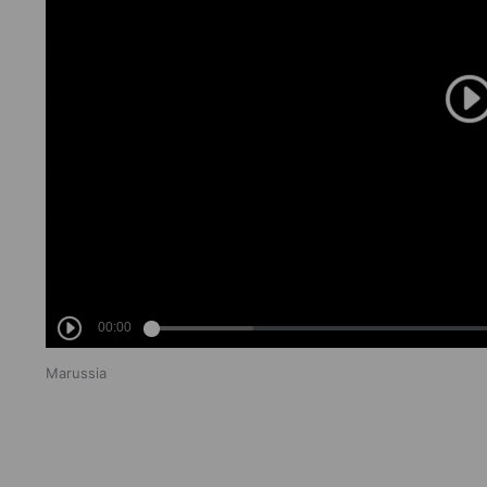
"
Marussia