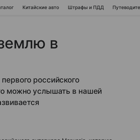
аталог
Китайские авто
Штрафы и ПДД
Путеводите
 землю в
 первого российского
то можно услышать в нашей
азвивается