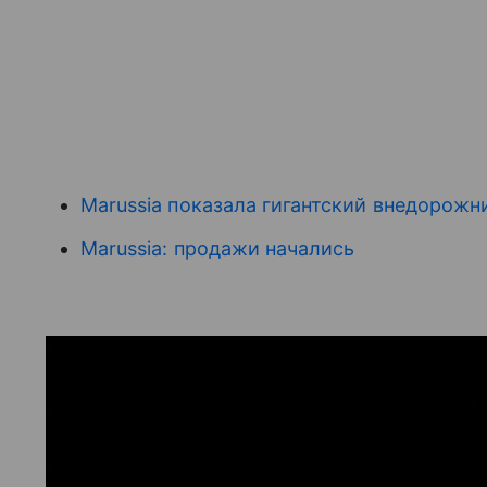
Marussia показала гигантский внедорожн
Marussia: продажи начались