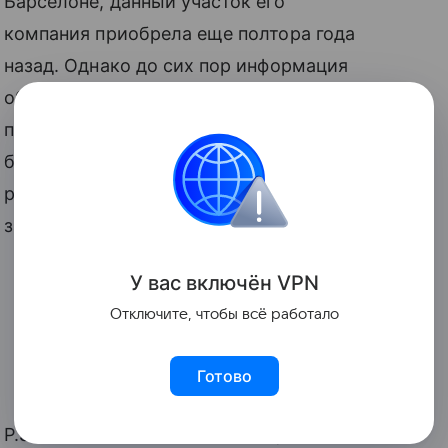
Барселоне, данный участок его
компания приобрела еще полтора года
назад. Однако до сих пор информация
об этой покупке не просачивалась в
прессу. «У нас есть этот участок, и мы
будем там строить завод. Проект
развивается в соответствии с планом», -
заявил Николай Фоменко.
У вас включ
ён
V
P
N
Отключите, чтобы всё работало
Готово
P.S. По данным западных СМИ, Marussia