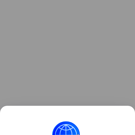
Сергей Тихонов, Лариса Ионова (Ростов-на-Дону),
Юлия Крымова (Симферополь), Алексей Михайлов
(Мурманск), Алексей Федореев (Красноярск),