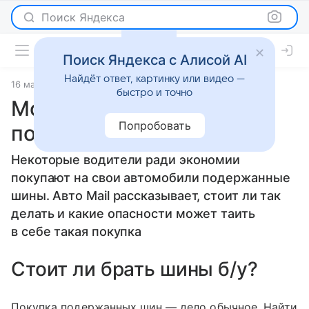
Поиск Яндекса
Поиск Яндекса с Алисой AI
Найдёт ответ, картинку или видео —
16 марта 2026
источник:
Авто Mail
Статьи
быстро и точно
Можно ли покупать
Попробовать
подержанные шины
Некоторые водители ради экономии
покупают на свои автомобили подержанные
шины. Авто Mail рассказывает, стоит ли так
делать и какие опасности может таить
в себе такая покупка
Стоит ли брать шины б/у?
Покупка подержанных шин — дело обычное. Найти