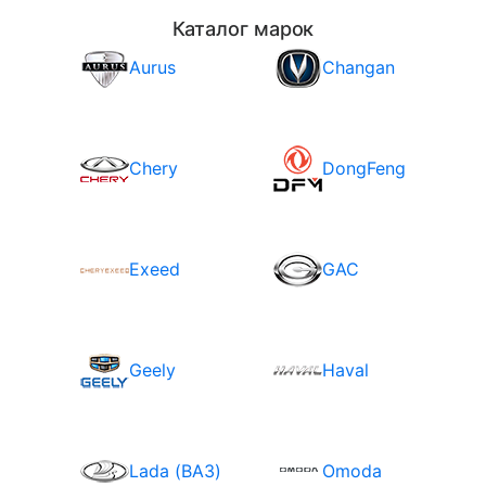
Каталог марок
Aurus
Changan
Chery
DongFeng
Exeed
GAC
Geely
Haval
Lada (ВАЗ)
Omoda