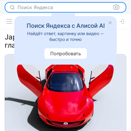
Поиск Яндекса
Поиск Яндекса с Алисой AI
Найдёт ответ, картинку или видео —
Japan Mobility Show 2023 —
быстро и точно
главные премьеры
Попробовать