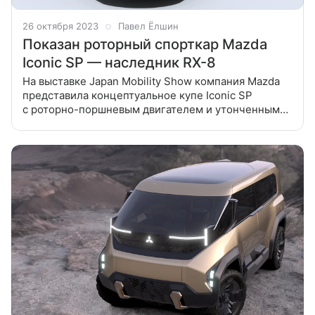
26 октября 2023
Павел Ёлшин
Показан роторный спорткар Mazda
Iconic SP — наследник RX-8
На выставке Japan Mobility Show компания Mazda
представила концептуальное купе Iconic SP
с роторно-поршневым двигателем и утонченным
дизайном В наши дни редко появляются машины
с такими чистыми линиями в дизайне.