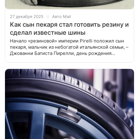
27 декабря 2025
Авто Mail
Как сын пекаря стал готовить резину и
сделал известные шины
Начало «резиновой» империи Pirelli положил сын
пекаря, мальчик из небогатой итальянской семьи, –
Джованни Батиста Пирелли, день рождения
которого отметили 27 декабря Джованни Баттиста
Пирелли — итальянский