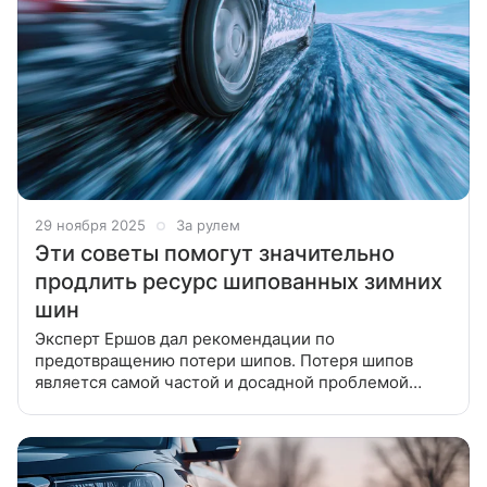
29 ноября 2025
За рулем
Эти советы помогут значительно
продлить ресурс шипованных зимних
шин
Эксперт Ершов дал рекомендации по
предотвращению потери шипов. Потеря шипов
является самой частой и досадной проблемой
зимних шин. Многие автомобилисты не придают
этому значения, полагая, что основной вклад