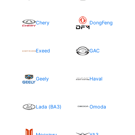
Chery
DongFeng
Exeed
GAC
Geely
Haval
Lada (ВАЗ)
Omoda
Москвич
УАЗ