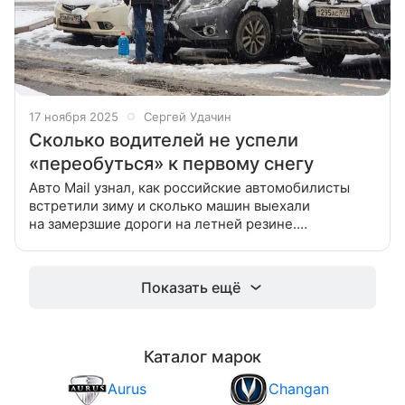
17 ноября 2025
Сергей Удачин
Сколько водителей не успели
«переобуться» к первому снегу
Авто Mail узнал, как российские автомобилисты
встретили зиму и сколько машин выехали
на замерзшие дороги на летней резине.
В минувшие выходные в Москве и Подмосковье
выпал первый снег, добравшийся до столицы
Показать ещё
Каталог марок
Aurus
Changan