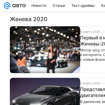
Новости
Статьи
Тест-драйвы
К
Женева 2020
5 марта 2020
Первый в 
Женевы-2
Мотор-шоу, от
в интернете. 
с новым форматом премьер Юбил
2020 году до
4 марта 2020
Представл
двигателе
В движение а