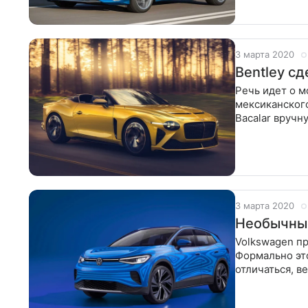
3 марта 2020
Bentley с
Речь идет о м
мексиканског
Bacalar вручн
кузовных ател
3 марта 2020
Необычные
Volkswagen пр
Формально это
отличаться, в
несколько лет