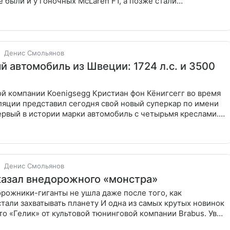
е были и у гоночных McLaren F1, а позже стали
 для более
Денис Смольянов
й автомобиль из Швеции: 1724 л.с. и 3500
й компании Koenigsegg Кристиан фон Кёнигсегг во время
ляции представил сегодня свой новый суперкар по имени
ервый в истории марки автомобиль с четырьмя креслами.
Денис Смольянов
казал внедорожного «монстра»
рожники-гиганты не ушла даже после того, как
тали захватывать планету И одна из самых крутых новинок
то «Гелик» от культовой тюнинговой компании Brabus. Увы,
ны