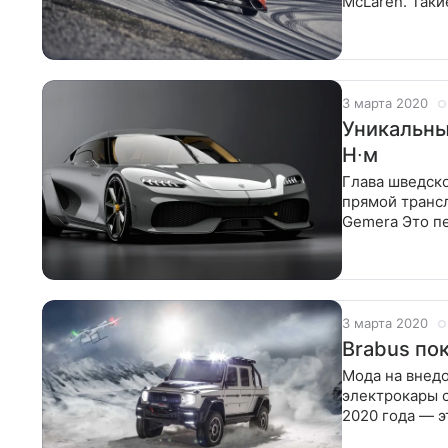
McLaren. Таки
флагманскими
3 марта 2020
Уникальны
Н∙м
Глава шведско
прямой транс
Gemera Это п
Кроме того,
3 марта 2020
Brabus по
Мода на внедо
электрокары с
2020 года — э
но из-за отме