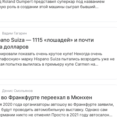
д Roland Gumpert представил суперкар под названием
вную роль в создании этой машины сыграл бывший
 спортивного подразделения
Вадим Гагарин
ano Suiza — 1115 «лошадей» и почти
а долларов
ировали показать очень крутое купе! Некогда очень
пафосную» марку Hispano Suiza пытались возродить уже не
ная попытка вылилась в премьеру купе Carmen на
м Женевском
Денис Смольянов
 во Франкфурте переехал в Мюнхен
я 2020 года организаторы автошоу во Франкфурте заявили,
 будут проводить автомобильную выставку. Однако сам
ермании никто не отменял Просто в 2021 году автосалон