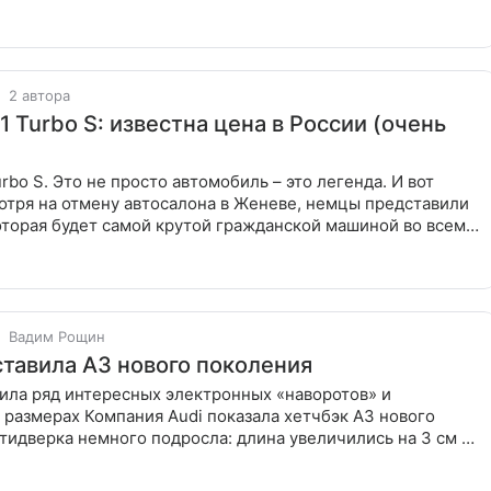
2 автора
1 Turbo S: известна цена в России (очень
urbo S. Это не просто автомобиль – это легенда. И вот
отря на отмену автосалона в Женеве, немцы представили
оторая будет самой крутой гражданской машиной во всем
Вадим Рощин
ставила A3 нового поколения
ила ряд интересных электронных «наворотов» и
 размерах Компания Audi показала хетчбэк A3 нового
тидверка немного подросла: длина увеличились на 3 см —
же 3 см