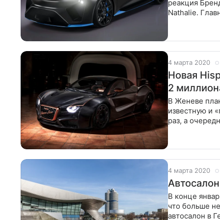
реакция Брен
Nathalie. Гла
руководитель
4 марта 2020
Новая Hisp
2 миллион
В Женеве план
известную и «
раз, а очеред
прошлогодне
4 марта 2020
Автосалон
В конце январ
что больше не
автосалон в Г