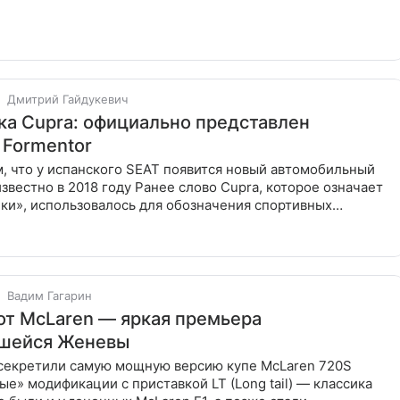
ательно
Дмитрий Гайдукевич
ка Cupra: официально представлен
 Formentor
, что у испанского SEAT появится новый автомобильный
известно в 2018 году Ранее слово Cupra, которое означает
ки», использовалось для обозначения спортивных
«Сеата».
Вадим Гагарин
от McLaren — яркая премьера
вшейся Женевы
секретили самую мощную версию купе McLaren 720S
е» модификации с приставкой LT (Long tail) — классика