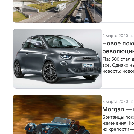
переедет в
4 марта 2020
Новое пок
революци
Fiat 500 стал
все. Однако 
новость: ново
о том, что
3 марта 2020
Morgan — 
Британцы пок
изменения Компания Morgan крайне консервативна, но пали бастионы и
их крепости —