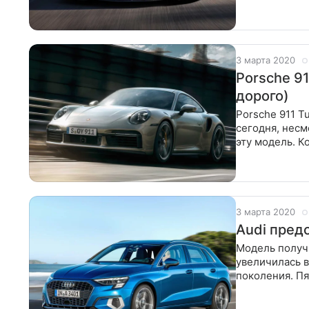
сравнению
3 марта 2020
Porsche 91
дорого)
Porsche 911 T
сегодня, несм
эту модель. К
семействе
3 марта 2020
Аudi пред
Модель получ
увеличилась в
поколения. Пя
до 4,34 м, те 