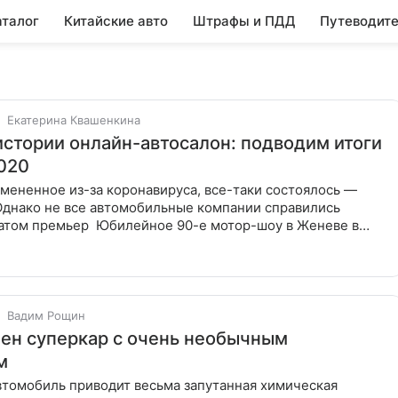
аталог
Китайские авто
Штрафы и ПДД
Путеводите
Екатерина Квашенкина
истории онлайн-автосалон: подводим итоги
020
мененное из-за коронавируса, все-таки состоялось —
Однако не все автомобильные компании справились
ейное 90-е мотор-шоу в Женеве в
лжно было
Вадим Рощин
ен суперкар с очень необычным
м
втомобиль приводит весьма запутанная химическая