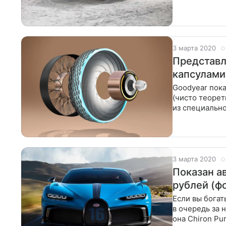
3 марта 2020
Представл
капсулами
Goodyear пока
(чисто теоретичес
из специально
которую надо
3 марта 2020
Показан а
рублей (ф
Если вы богат
в очередь за 
она Chiron Pur Sport Ничего принципиально н