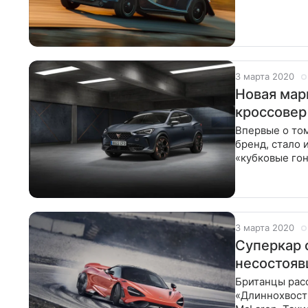
кузова оконч
3 марта 2020
Новая мар
кроссовер
Впервые о том
бренд, стало 
«кубковые гон
модификаций 
3 марта 2020
Суперкар 
несостоя
Британцы рас
«Длиннохвосты