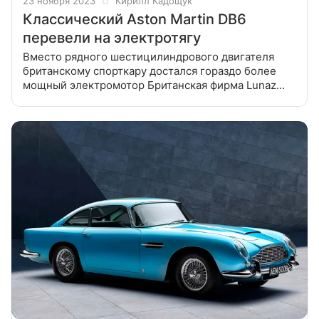
23 ноября 2023
Кирилл Кадощук
Классический Aston Martin DB6
перевели на электротягу
Вместо рядного шестицилиндрового двигателя
британскому спорткару достался гораздо более
мощный электромотор Британская фирма Lunaz
Design уже несколько лет занимается
электрификацией дорогих олдтаймеров,
параллельно