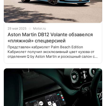
29 мая 2025
Motor.ru
Aston Martin DB12 Volante обзавелся
«пляжной» спецверсией
Представлен кабриолет Palm Beach Edition
Кабриолет получил эксклюзивный цвет кузова от
отделения Q by Aston Martin и роскошный салон со
вставками из шпона ясеня с открытыми порами. До
ста такой автомобиль способен