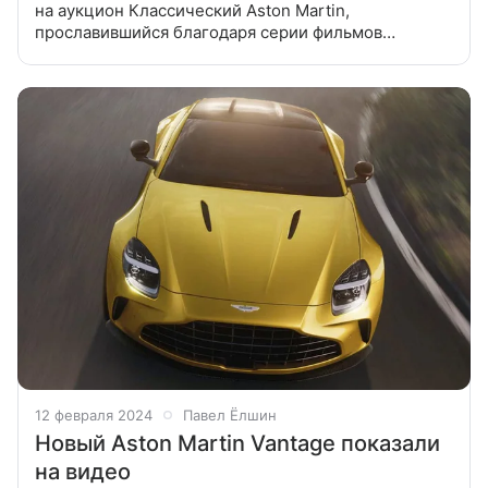
на аукцион Классический Aston Martin,
прославившийся благодаря серии фильмов
о Джеймсе Бонде, продают за огромную сумму
на аукционе. Редкий DB5 1964 года выпуска —
культовый
12 февраля 2024
Павел Ёлшин
Новый Aston Martin Vantage показали
на видео