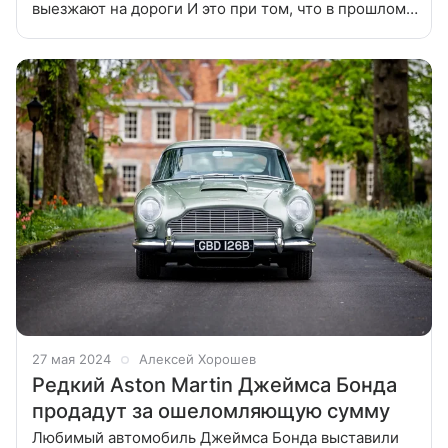
выезжают на дороги И это при том, что в прошлом
году британский бренд отпраздновал свое 110-
летие. Удивительной статистикой
27 мая 2024
Алексей Хорошев
Редкий Aston Martin Джеймса Бонда
продадут за ошеломляющую сумму
Любимый автомобиль Джеймса Бонда выставили