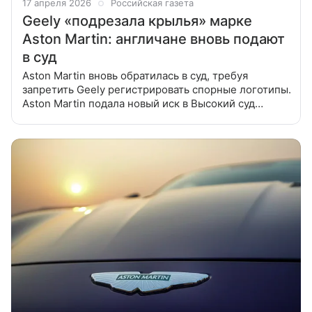
17 апреля 2026
Российская газета
Geely «подрезала крылья» марке
Aston Martin: англичане вновь подают
в суд
Aston Martin вновь обратилась в суд, требуя
запретить Geely регистрировать спорные логотипы.
Aston Martin подала новый иск в Высокий суд
Лондона против китайского концерна Zhejiang
Geely Holding Group.