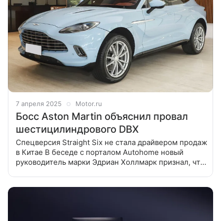
7 апреля 2025
Motor.ru
Босс Aston Martin объяснил провал
шестицилиндрового DBX
Спецверсия Straight Six не стала драйвером продаж
в Китае В беседе с порталом Autohome новый
руководитель марки Эдриан Холлмарк признал, что
продажи марки в целом в Поднебесной не
оправдали ожиданий, а особенно