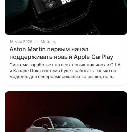
15 мая 2025
Motor.ru
Aston Martin первым начал
поддерживать новый Apple CarPlay
Система заработает на всех новых машинах в США
и Канаде Пока система будет работать только на
моделях для североамериканского рынка, но в
течение ближайших 12 месяцев география будет
расширена. Компания Apple начала