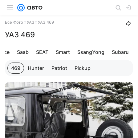
Все Фото
УАЗ
УАЗ 469
УАЗ 469
oyce
Saab
SEAT
Smart
SsangYong
Subaru
469
Hunter
Patriot
Pickup
УАЗ-469
20 фотографий