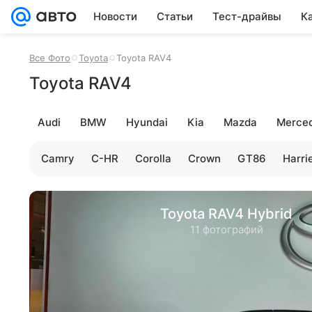
Новости
Статьи
Тест-драйвы
К
Все Фото
Toyota
Toyota RAV4
Toyota RAV4
Audi
BMW
Hyundai
Kia
Mazda
Merce
Aygo
Camry
C-HR
Corolla
Crown
GT86
Harri
Toyota RAV4 Hybrid
11 фотографий