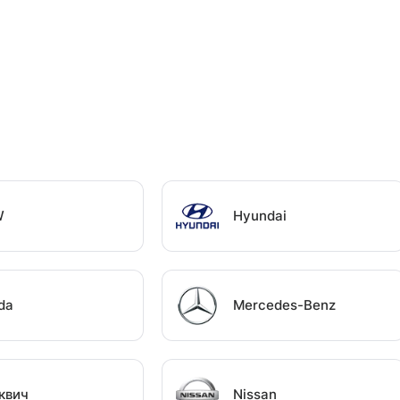
W
Hyundai
da
Mercedes-Benz
квич
Nissan