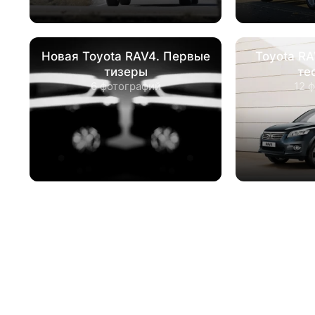
Новая Toyota RAV4. Первые
Toyota R
тизеры
те
6 фотографий
12 