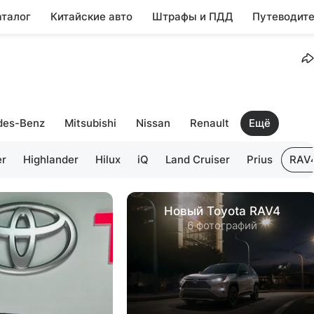
аталог
Китайские авто
Штрафы и ПДД
Путеводите
des-Benz
Mitsubishi
Nissan
Renault
Ещё
er
Highlander
Hilux
iQ
Land Cruiser
Prius
RAV
Новый Toyota RAV4
6 фотографий