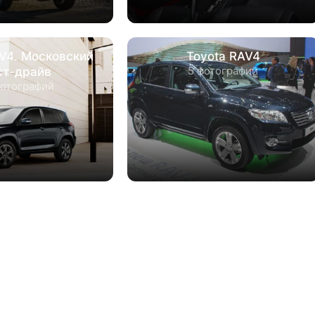
AV4. Московский
Toyota RAV4
5 фотографий
ст-драйв
фотографий