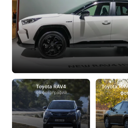
Toyota RAV4
Toyota RA
46 фотографий
фо
12 