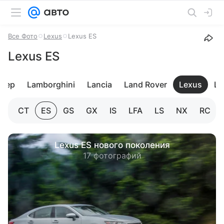
Все Фото
Lexus
Lexus ES
Lexus ES
Jeep
Lamborghini
Lancia
Land Rover
Lexus
Li
CT
ES
GS
GX
IS
LFA
LS
NX
RC
Lexus ES нового поколения
17 фотографий