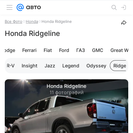
Все Фото
Honda
Honda Ridgeline
Honda Ridgeline
Dodge
Ferrari
Fiat
Ford
ГАЗ
GMC
Great Wal
HR-V
Insight
Jazz
Legend
Odyssey
Ridgelin
Honda Ridgeline
11 фотографий