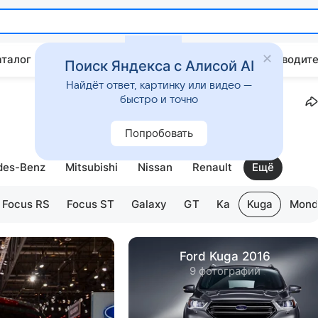
аталог
Китайские авто
Штрафы и ПДД
Путеводите
Поиск Яндекса с Алисой AI
Найдёт ответ, картинку или видео —
быстро и точно
Попробовать
des-Benz
Mitsubishi
Nissan
Renault
Ещё
Focus RS
Focus ST
Galaxy
GT
Ka
Kuga
Mond
Ford Kuga 2016
9 фотографий