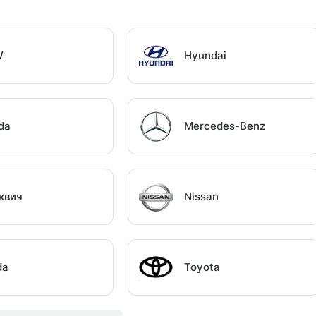
W
Hyundai
da
Mercedes-Benz
квич
Nissan
da
Toyota