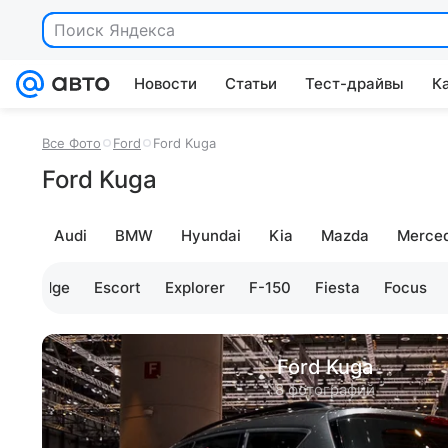
Поиск Яндекса
Новости
Статьи
Тест-драйвы
К
Все Фото
Ford
Ford Kuga
Ford Kuga
Audi
BMW
Hyundai
Kia
Mazda
Merce
rt
Edge
Escort
Explorer
F-150
Fiesta
Focus
Ford Kuga
8 фотографий