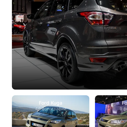
Ford Kuga
F
46 фотографий
9 ф