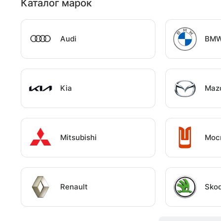
Каталог марок
Audi
BM
Kia
Maz
Mitsubishi
Мос
Renault
Sko