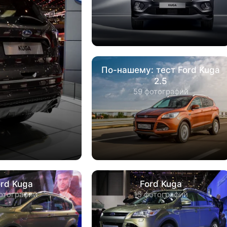
По-нашему: тест Ford Kuga
2.5
59 фотографий
ord Kuga
Ford Kuga
отографий
15 фотографий