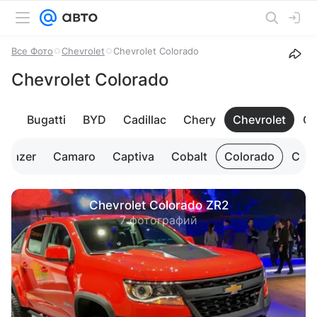
Все Фото
Chevrolet
Chevrolet Colorado
Chevrolet Colorado
ey
Bugatti
BYD
Cadillac
Chery
Chevrolet
Ch
Blazer
Camaro
Captiva
Cobalt
Colorado
Corv
Chevrolet Colorado ZR2
7 фотографий