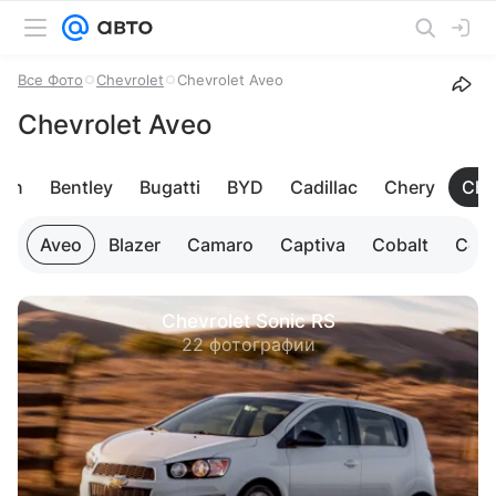
Все Фото
Chevrolet
Chevrolet Aveo
Chevrolet Aveo
tin
Bentley
Bugatti
BYD
Cadillac
Chery
Che
Aveo
Blazer
Camaro
Captiva
Cobalt
Colo
Chevrolet Sonic RS
22 фотографии