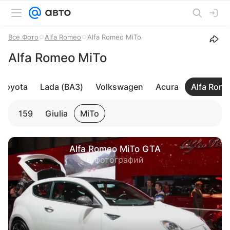
Все Фото
Alfa Romeo
Alfa Romeo MiTo
Alfa Romeo MiTo
Toyota
Lada (ВАЗ)
Volkswagen
Acura
Alfa Rom
159
Giulia
MiTo
Alfa Romeo MiTo GTA
6 фотографий