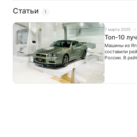
Статьи
1
7 марта 2025
Топ-10 лу
Машины из Яп
составили рей
России. В рей
те, которые с