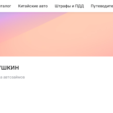
аталог
Китайские авто
Штрафы и ПДД
Путеводите
ушкин
а автозаймов