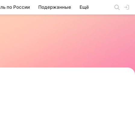
ль по России
Подержанные
Ещё