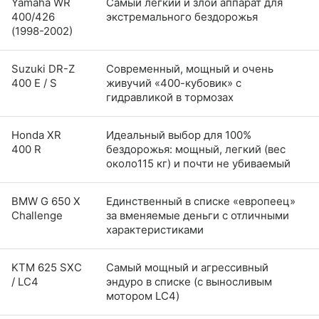
Yamaha WR
Самый легкий и злой аппарат для
400/426
экстремального бездорожья
(1998-2002)
Suzuki DR-Z
Современный, мощный и очень
400 E / S
живучий «400-кубовик» с
гидравликой в тормозах
Honda XR
Идеальный выбор для 100%
400 R
бездорожья: мощный, легкий (вес
около115 кг) и почти не убиваемый
BMW G 650 X
Единственный в списке «европеец»
Challenge
за вменяемые деньги с отличными
характеристиками
KTM 625 SXC
Самый мощный и агрессивный
/ LC4
эндуро в списке (с выносливым
мотором LC4)