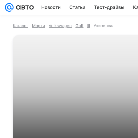
Новости
Статьи
Тест-драйвы
К
Заводы
Видеообзоры
Мифы и лег
Каталог
Марки
Volkswagen
Golf
III
Универсал