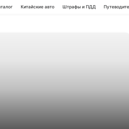
аталог
Китайские авто
Штрафы и ПДД
Путеводите
енды
Параллельный импорт
Договор купли-продажи