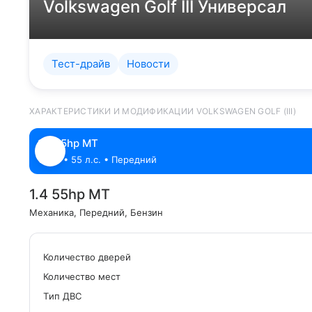
Volkswagen Golf III Универсал
Тест-драйв
Новости
ХАРАКТЕРИСТИКИ И МОДИФИКАЦИИ VOLKSWAGEN GOLF (III)
1.4 55hp MT
1.4 л. • 55 л.с. • Передний
1.4 55hp MT
Механика
, Передний
, Бензин
Количество дверей
Количество мест
Tип ДВС