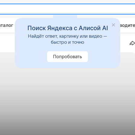
аталог
Китайские авто
Штрафы и ПДД
Путеводите
Поиск Яндекса с Алисой AI
Найдёт ответ, картинку или видео —
быстро и точно
Попробовать