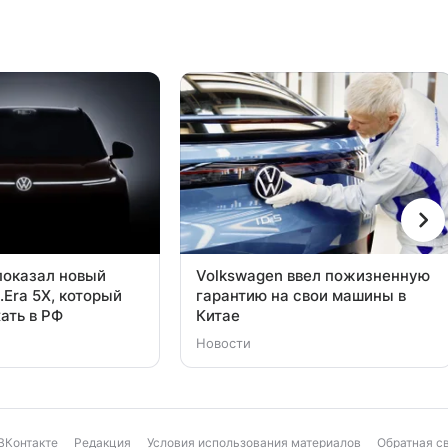
показал новый
Volkswagen ввел пожизненную
.Era 5X, который
гарантию на свои машины в
ать в РФ
Китае
Новости
ВКонтакте
Редакция
Условия использования материалов
Обратная с