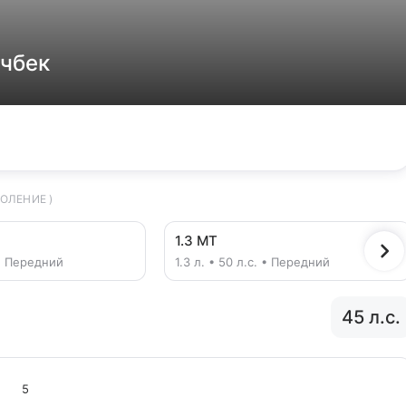
тчбек
ОЛЕНИЕ )
1.3 MT
. • Передний
1.3 л. • 50 л.с. • Передний
45 л.с.
5