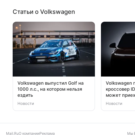
Статьи о Volkswagen
Volkswagen выпустил Golf на
Volkswagen 
1000 л.с., на котором нельзя
кроссовер ID
ездить
может приех
Новости
Новости
Mail.Ru
О компании
Реклама
Мы 