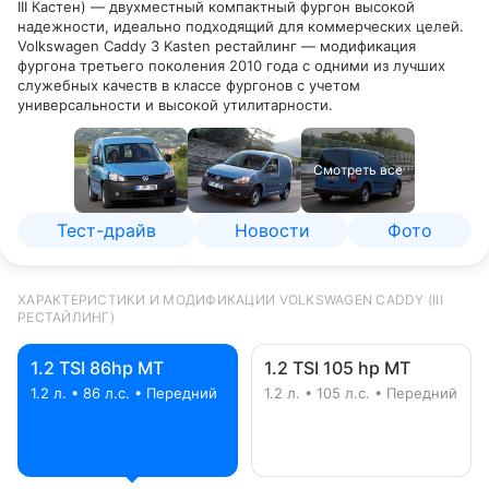
III Кастен) — двухместный компактный фургон высокой
надежности, идеально подходящий для коммерческих целей.
Volkswagen Caddy 3 Kasten рестайлинг — модификация
фургона третьего поколения 2010 года с одними из лучших
служебных качеств в классе фургонов с учетом
универсальности и высокой утилитарности.
Смотреть все
Тест-драйв
Новости
Фото
ХАРАКТЕРИСТИКИ И МОДИФИКАЦИИ VOLKSWAGEN CADDY (III
РЕСТАЙЛИНГ)
1.2 TSI 86hp MT
1.2 TSI 105 hp MT
1.2 л. • 86 л.с. • Передний
1.2 л. • 105 л.с. • Передний