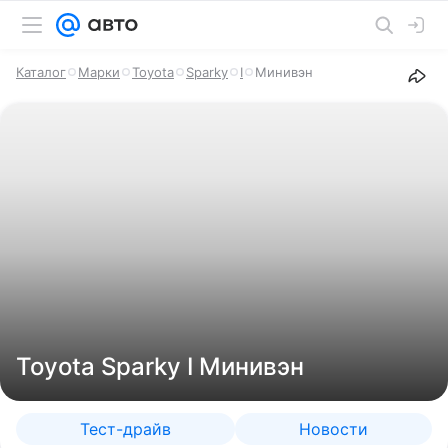
Каталог
Марки
Toyota
Sparky
I
Минивэн
Toyota Sparky I Минивэн
Тест-драйв
Новости