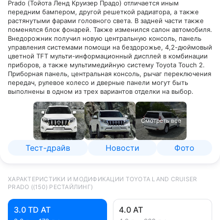
Prado (Тойота Ленд Круизер Прадо) отличается иным
передним бампером, другой решеткой радиатора, а также
растянутыми фарами головного света. В задней части также
поменялся блок фонарей. Также изменился салон автомобиля.
Внедорожник получил новую центральную консоль, панель
управления системами помощи на бездорожье, 4,2-дюймовый
цветной TFT мульти-информационный дисплей в комбинации
приборов, а также мультимедийную систему Toyota Touch 2.
Приборная панель, центральная консоль, рычаг переключения
передач, рулевое колесо и дверные панели могут быть
выполнены в одном из трех вариантов отделки на выбор.
Смотреть все
Тест-драйв
Новости
Фото
ХАРАКТЕРИСТИКИ И МОДИФИКАЦИИ TOYOTA LAND CRUISER
PRADO ((150) РЕСТАЙЛИНГ)
3.0 TD AT
4.0 AT