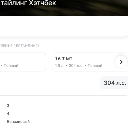
стайлинг Хэтчбек
ОЛЕНИЕ РЕСТАЙЛИНГ)
1.6 T MT
с. • Полный
1.6 л. • 304 л.с. • Полный
304 л.с.
3
4
Бензиновый