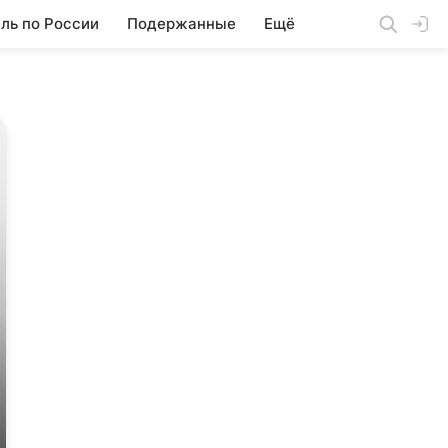
ль по России
Подержанные
Ещё