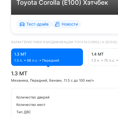
Toyota Corolla (E100) Хэтчбек
Тест-драйв
Новости
ХАРАКТЕРИСТИКИ И МОДИФИКАЦИИ TOYOTA COROLLA ((E100))
1.3 MT
1.4 MT
1.3 л. • 88 л.с. • Передний
1.3 л. • 75 л.с
1.3 MT
Механика
, Передний
, Бензин
, 11.5 с до 100 км/ч
Количество дверей
Количество мест
Tип ДВС