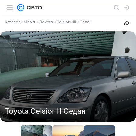
Каталог
Марки
Toyota
Celsior
III
Седан
Toyota Celsior III Седан