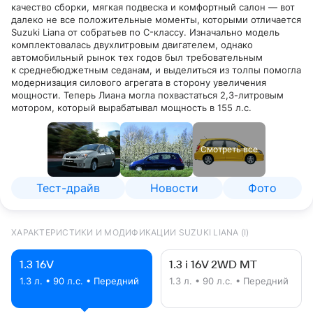
качество сборки, мягкая подвеска и комфортный салон — вот
далеко не все положительные моменты, которыми отличается
Suzuki Liana от собратьев по C-классу. Изначально модель
комплектовалась двухлитровым двигателем, однако
автомобильный рынок тех годов был требовательным
к среднебюджетным седанам, и выделиться из толпы помогла
модернизация силового агрегата в сторону увеличения
мощности. Теперь Лиана могла похвастаться 2,3-литровым
мотором, который вырабатывал мощность в 155 л.с.
Смотреть все
Тест-драйв
Новости
Фото
ХАРАКТЕРИСТИКИ И МОДИФИКАЦИИ SUZUKI LIANA (I)
1.3 16V
1.3 i 16V 2WD MT
1.3 л. • 90 л.с. • Передний
1.3 л. • 90 л.с. • Передний