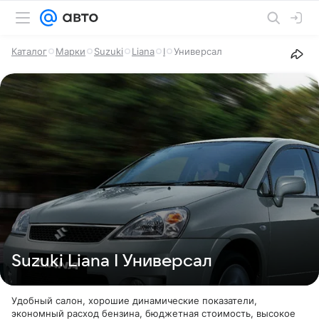
Каталог
Марки
Suzuki
Liana
I
Универсал
Suzuki Liana I Универсал
Удобный салон, хорошие динамические показатели,
экономный расход бензина, бюджетная стоимость, высокое