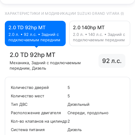
ХАРАКТЕРИСТИКИ И МОДИФИКАЦИИ SUZUKI GRAND VITARA (I)
2.0 TD 92hp MT
2.0 140hp MT
2.0 л. • 92 л.с. • Задний с
2.0 л. • 140 л.с. • Задний с
подключаемым передним
подключаемым передним
2.0 TD 92hp MT
92 л.с.
Механика
, Задний с подключаемым
передним
, Дизель
Количество дверей
5
Количество мест
5
Tип ДВС
Дизельный
Расположение двигателя
Спереди, продольно
Кол-во клапанов на цилиндр
2
Система питания
Дизель