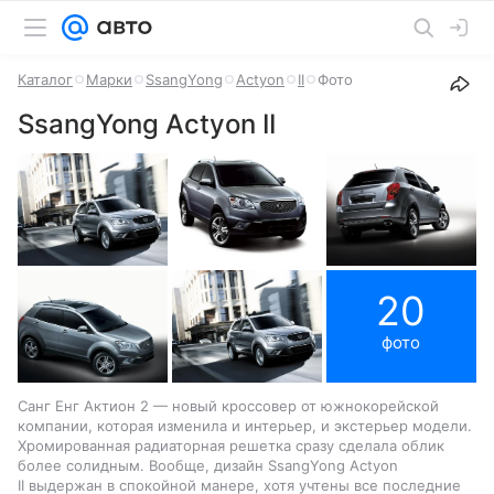
Каталог
Марки
SsangYong
Actyon
II
Фото
SsangYong Actyon II
20
фото
Санг Енг Актион 2 — новый кроссовер от южнокорейской
компании, которая изменила и интерьер, и экстерьер модели.
Хромированная радиаторная решетка сразу сделала облик
более солидным. Вообще, дизайн SsangYong Actyon
II выдержан в спокойной манере, хотя учтены все последние