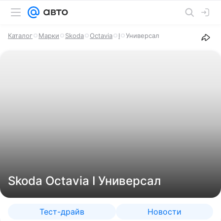
Каталог
Марки
Skoda
Octavia
I
Универсал
Skoda Octavia I Универсал
Тест-драйв
Новости