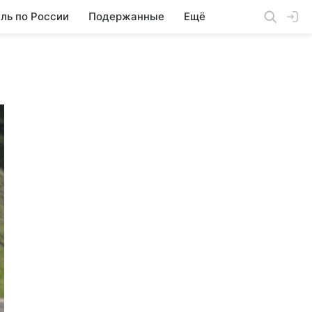
ль по России
Подержанные
Ещё