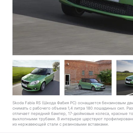
Skoda Fabia RS (Шкода Фабия РС) оснащается бензиновым д
снимать с рабочего объема 1,4 литра 180 лошадиных сил. Ра
отличает передний бампер, 17-дюймовые колеса, красные т
выхлопными трубами. В интерьере царствуют профилированн
из нержавеющей стали с резиновыми вставками.