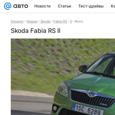
Новости
Статьи
Тест-драйвы
К
Каталог
Марки
Skoda
Fabia RS
II
Фото
Skoda Fabia RS II