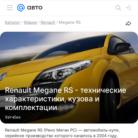
Каталог
Марки
Renault
Megane RS
Renault Megane RS - технические
характеристики, кузова и
комплектации
Хэтчбек
Renault Megane RS (Рено Меган РС) — автомобиль-купе,
серийное производство которого началось в 2004 году.