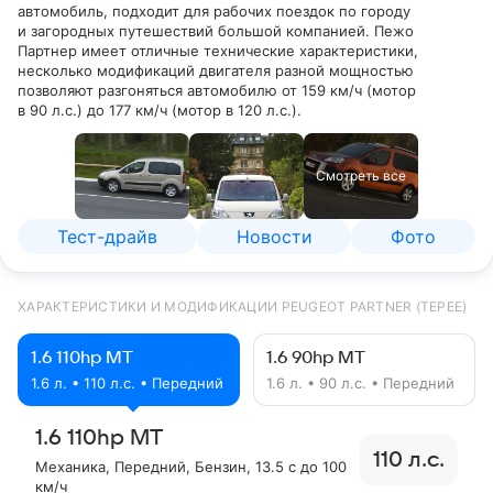
автомобиль, подходит для рабочих поездок по городу
и загородных путешествий большой компанией. Пежо
Партнер имеет отличные технические характеристики,
несколько модификаций двигателя разной мощностью
позволяют разгоняться автомобилю от 159 км/ч (мотор
в 90 л.с.) до 177 км/ч (мотор в 120 л.с.).
Смотреть все
Тест-драйв
Новости
Фото
ХАРАКТЕРИСТИКИ И МОДИФИКАЦИИ PEUGEOT PARTNER (TEPEE)
1.6 110hp MT
1.6 90hp MT
1.6 л. • 110 л.с. • Передний
1.6 л. • 90 л.с. • Передний
1.6 110hp MT
110 л.с.
Механика
, Передний
, Бензин
, 13.5 с до 100
км/ч