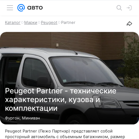
Каталог
Марки
Peugeot
Partner
Peugeot Partner - технические
характеристики, кузова и
комплектации
Фургон, Минивэн
Peugeot Partner (Пежо Партнэр) представляет собой
просторный автомобиль с объемным багажником, размер