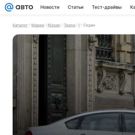
Новости
Статьи
Тест-драйвы
К
Каталог
Марки
Nissan
Teana
I
Седан