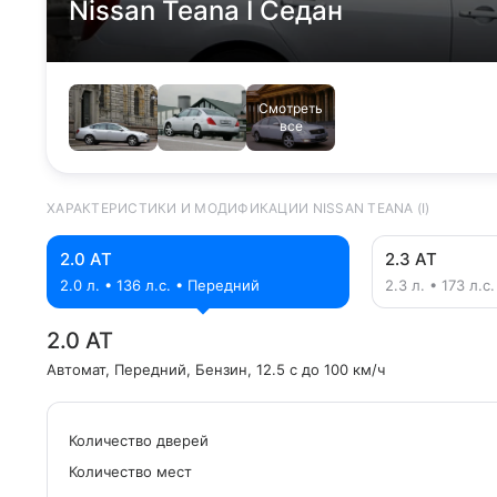
Nissan Teana I Седан
Смотреть
все
ХАРАКТЕРИСТИКИ И МОДИФИКАЦИИ NISSAN TEANA (I)
2.0 AT
2.3 AT
2.0 л. • 136 л.с. • Передний
2.3 л. • 173 л.
2.0 AT
Автомат
, Передний
, Бензин
, 12.5 с до 100 км/ч
Количество дверей
Количество мест