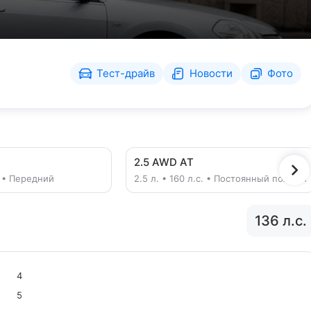
Тест-драйв
Новости
Фото
2.5 AWD AT
с. • Передний
2.5 л. • 160 л.с. • Постоянный полный
136 л.с.
4
5