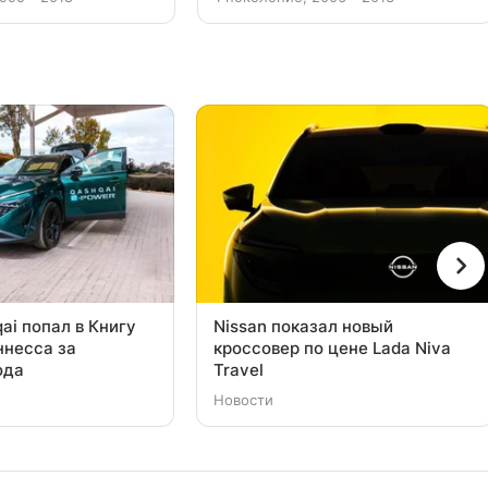
ai попал в Книгу
Nissan показал новый
ннесса за
кроссовер по цене Lada Niva
ода
Travel
Новости