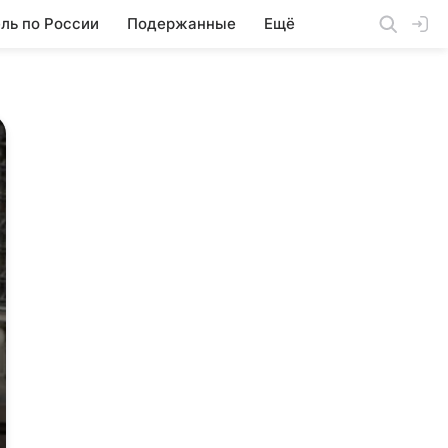
ль по России
Подержанные
Ещё