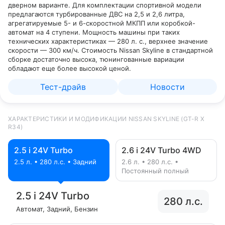
дверном варианте. Для комплектации спортивной модели
предлагаются турбированные ДВС на 2,5 и 2,6 литра,
агрегатируемые 5- и 6-скоростной МКПП или коробкой-
автомат на 4 ступени. Мощность машины при таких
технических характеристиках — 280 л. с., верхнее значение
скорости — 300 км/ч. Стоимость Nissan Skyline в стандартной
сборке достаточно высока, тюнингованные вариации
обладают еще более высокой ценой.
Тест-драйв
Новости
ХАРАКТЕРИСТИКИ И МОДИФИКАЦИИ NISSAN SKYLINE (GT-R X
R34)
2.5 i 24V Turbo
2.6 i 24V Turbo 4WD
2.5 л. • 280 л.с. • Задний
2.6 л. • 280 л.с. •
Постоянный полный
2.5 i 24V Turbo
280 л.с.
Автомат
, Задний
, Бензин