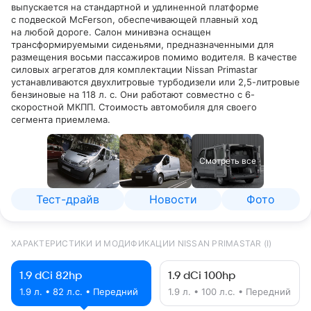
выпускается на стандартной и удлиненной платформе
с подвеской McFerson, обеспечивающей плавный ход
на любой дороге. Салон минивэна оснащен
трансформируемыми сиденьями, предназначенными для
размещения восьми пассажиров помимо водителя. В качестве
силовых агрегатов для комплектации Nissan Primastar
устанавливаются двухлитровые турбодизели или 2,5-литровые
бензиновые на 118 л. c. Они работают совместно с 6-
скоростной МКПП. Стоимость автомобиля для своего
сегмента приемлема.
Смотреть все
Тест-драйв
Новости
Фото
ХАРАКТЕРИСТИКИ И МОДИФИКАЦИИ NISSAN PRIMASTAR (I)
1.9 dCi 82hp
1.9 dCi 100hp
1.9 л. • 82 л.с. • Передний
1.9 л. • 100 л.с. • Передний