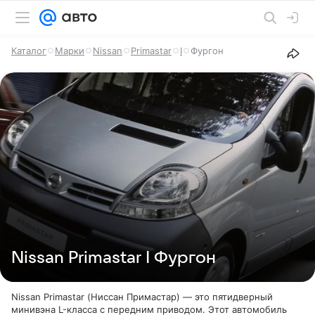
Каталог
Марки
Nissan
Primastar
I
Фургон
Nissan Primastar I Фургон
Nissan Primastar (Ниссан Примастар) — это пятидверный
минивэна L-класса с передним приводом. Этот автомобиль